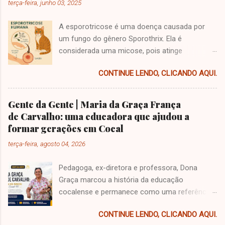
terça-feira, junho 03, 2025
A esporotricose é uma doença causada por
um fungo do gênero Sporothrix. Ela é
considerada uma micose, pois atinge
principalmente a pele, mas pode se espalhar
CONTINUE LENDO, CLICANDO AQUI.
para outras partes do corpo. Essa infecção
geralmente acontece quando o fungo entra no
corpo por meio de arranhões, mordidas de
Gente da Gente | Maria da Graça França
animais (principalmente gatos) ou por
de Carvalho: uma educadora que ajudou a
acidentes com espinhos, palhas, madeiras e
formar gerações em Cocal
plantas em decomposição. Como a pessoa
terça-feira, agosto 04, 2026
pode pegar esporotricose? A forma mais
comum de transmissão é pelo contato com
Pedagoga, ex-diretora e professora, Dona
gatos infectados, seja por arranhões, mordidas
Graça marcou a história da educação
ou contato direto com feridas do animal.
cocalense e permanece como uma referência
Também é possível pegar ao manusear plantas
de dedicação ao ensino e à comunidade.
e madeiras sem proteção, principalmente em
CONTINUE LENDO, CLICANDO AQUI.
Professora Graça França • Foto: Ilustrativa |
áreas rurais. Quais são os sintomas? A doença