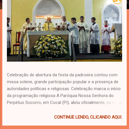
Celebração de abertura da festa da padroeira contou com
missa solene, grande participação popular e a presença de
autoridades políticas e religiosas. Celebração marca o início
da programação religiosa A Paróquia Nossa Senhora do
Perpétuo Socorro, em Cocal (PI), abriu oficialmente, na noite
da última terça-feira (5), a programação do Festejo 2026 em
honra à padroeira do município. A celebração reuniu
CONTINUE LENDO, CLICANDO AQUI.
centenas de fiéis na Igreja Matriz e na praça em seu