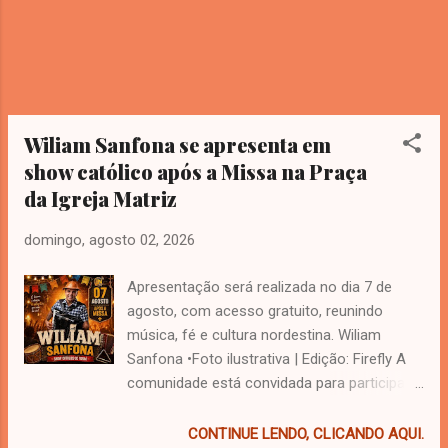
em que foi apreendida uma grande
quantidade de entorpecentes em sua posse.
Na ocasião, também foram obtidos vídeos
que, segundo as investigações, mostram o
suspeito submetendo dois indivíduos a
sessões de violência conhecidas no meio
Wiliam Sanfona se apresenta em
criminoso como "disciplinas", supostamente
show católico após a Missa na Praça
relacionadas ao controle interno do tráfico
da Igreja Matriz
d...
domingo, agosto 02, 2026
Apresentação será realizada no dia 7 de
agosto, com acesso gratuito, reunindo
música, fé e cultura nordestina. Wiliam
Sanfona •Foto ilustrativa | Edição: Firefly A
comunidade está convidada para participar
de uma noite especial de música e
confraternização. Na próxima quinta-feira, 7
CONTINUE LENDO, CLICANDO AQUI.