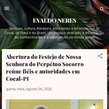
Pular para o conteúdo principal
EVALDO NERES
Notícias, cultura, literatura, entrevistas e informações de
Cocal, do Piauí e do Brasil. Um espaço dedicado à informação,
ao conhecimento e à valorização da nossa gente.
Abertura do Festejo de Nossa
P
o
Senhora do Perpétuo Socorro
s
reúne fiéis e autoridades em
t
Cocal-PI
a
g
quinta-feira, agosto 06, 2026
e
n
s