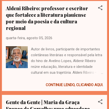
entorno, marcando o início de nove noites de novenas e
missas que antecedem o encerramento das festividades, no
Aldeni Ribeiro: professor e escritor
dia 15 de agosto. A Santa Missa de abertura foi presidida
que fortalece a literatura piauiense
pelo Monsenhor Luiz Rodrigues Oliveira, sacerdote da
por meio da poesia e da cultura
Arquidiocese de Feira de Santana (BA), conhecido por sua
regional
atuação pastoral e por seu trabalho no Movimento de
Cursilhos de Cristandade. A celebração também contou
quarta-feira, agosto 05, 2026
com a participação do pároco da Paróquia Nossa Senhora
do Perpétuo Socorro, padre José Cícero, padre Sandro Lima
Autor de livros, participante de importantes
(vigário) e frei Djacir Sampaio-OFM (colaborad...
coletâneas literárias e responsável pela letra
do hino de Avelino Lopes, Aldenir Ribeiro
reúne educação, literatura e identidade
cultural em sua trajetória. Aldeni Ribeiro •
Foto: Reprodução | Edição: Firefly A literatura
do Piauí é construída por escritores que, por
CONTINUE LENDO, CLICANDO AQUI.
meio da poesia, da prosa e da valorização
das tradições locais, ajudam a preservar a
Gente da Gente | Maria da Graça
memória cultural do estado. Entre esses
França de Carvalho: uma educadora
nomes está Aldenir Ribeiro de Sousa ,