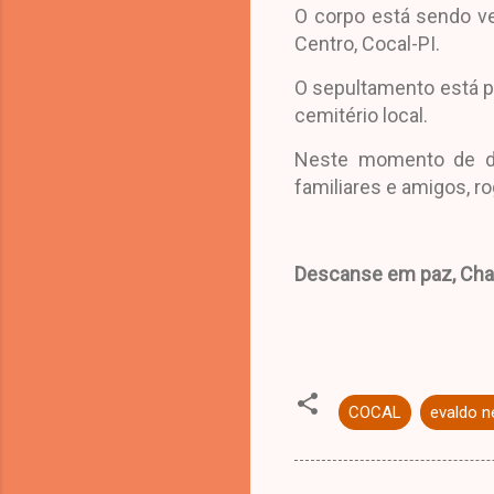
O corpo está sendo ve
Centro, Cocal-PI.
O sepultamento está pre
cemitério local.
Neste momento de do
familiares e amigos, r
Descanse em paz, Chag
COCAL
evaldo n