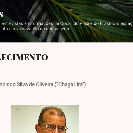
Pular para o conteúdo principal
S
ura, entrevistas e informações de Cocal, do Piauí e do Brasil. Um espa
nto e à valorização da nossa gente.
LECIMENTO
isco Silva de Oliveira (“Chaga Lira”)