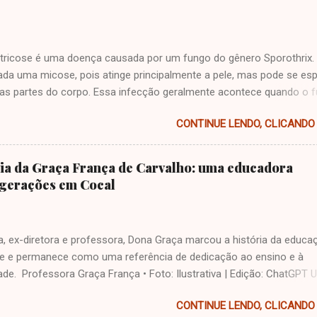
tricose é uma doença causada por um fungo do gênero Sporothrix. 
ada uma micose, pois atinge principalmente a pele, mas pode se esp
ras partes do corpo. Essa infecção geralmente acontece quando o 
 corpo por meio de arranhões, mordidas de animais (principalmente
CONTINUE LENDO, CLICANDO 
u por acidentes com espinhos, palhas, madeiras e plantas em
ição. Como a pessoa pode pegar esporotricose? A forma mais 
missão é pelo contato com gatos infectados, seja por arranhões,
ria da Graça França de Carvalho: uma educadora
 ou contato direto com feridas do animal. Também é possível pega
 gerações em Cocal
 plantas e madeiras sem proteção, principalmente em áreas rurais.
intomas? A doença pode se apresentar de várias formas. Veja as
s: Esporotricose cutânea: ferida na pele parecida com uma picada de
, ex-diretora e professora, Dona Graça marcou a história da educa
ue vai piorando com o tempo. Esporotricose linfocutânea: forma ma
e e permanece como uma referência de dedicação ao ensino e à
om carocinhos (nódulos) que se espalham pela pele, seguindo o
de. Professora Graça França • Foto: Ilustrativa | Edição: ChatGPT
os vasos linfátic...
icada à educação A história de Maria da Graça França de Carvalho e
CONTINUE LENDO, CLICANDO 
nte ligada ao desenvolvimento da educação em Cocal, no Norte do P