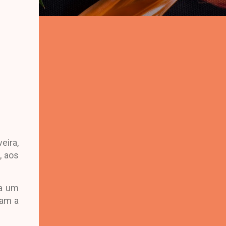
eira,
, aos
xa um
ram a