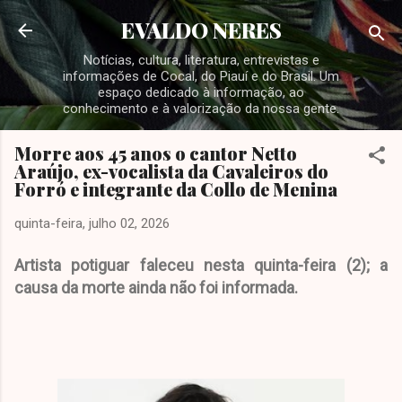
Pular para o conteúdo principal
EVALDO NERES
Notícias, cultura, literatura, entrevistas e
informações de Cocal, do Piauí e do Brasil. Um
espaço dedicado à informação, ao
conhecimento e à valorização da nossa gente.
Morre aos 45 anos o cantor Netto
Araújo, ex-vocalista da Cavaleiros do
Forró e integrante da Collo de Menina
quinta-feira, julho 02, 2026
Artista potiguar faleceu nesta quinta-feira (2); a
causa da morte ainda não foi informada.