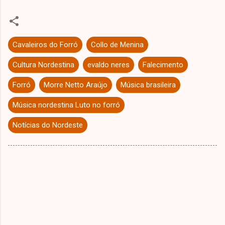
Cavaleiros do Forró
Collo de Menina
Cultura Nordestina
evaldo neres
Falecimento
Forró
Morre Netto Araújo
Música brasileira
Música nordestina Luto no forró
Notícias do Nordeste