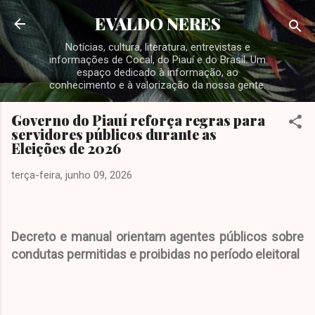
Pular para o conteúdo principal
EVALDO NERES
Notícias, cultura, literatura, entrevistas e
informações de Cocal, do Piauí e do Brasil. Um
espaço dedicado à informação, ao
conhecimento e à valorização da nossa gente.
Governo do Piauí reforça regras para
servidores públicos durante as
Eleições de 2026
terça-feira, junho 09, 2026
Decreto e manual orientam agentes públicos sobre
condutas permitidas e proibidas no período eleitoral