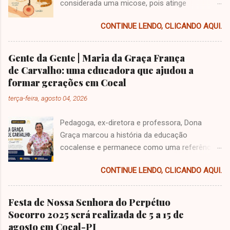
considerada uma micose, pois atinge
principalmente a pele, mas pode se espalhar
CONTINUE LENDO, CLICANDO AQUI.
para outras partes do corpo. Essa infecção
geralmente acontece quando o fungo entra no
corpo por meio de arranhões, mordidas de
Gente da Gente | Maria da Graça França
animais (principalmente gatos) ou por
de Carvalho: uma educadora que ajudou a
acidentes com espinhos, palhas, madeiras e
formar gerações em Cocal
plantas em decomposição. Como a pessoa
terça-feira, agosto 04, 2026
pode pegar esporotricose? A forma mais
comum de transmissão é pelo contato com
Pedagoga, ex-diretora e professora, Dona
gatos infectados, seja por arranhões, mordidas
Graça marcou a história da educação
ou contato direto com feridas do animal.
cocalense e permanece como uma referência
Também é possível pegar ao manusear plantas
de dedicação ao ensino e à comunidade.
e madeiras sem proteção, principalmente em
CONTINUE LENDO, CLICANDO AQUI.
Professora Graça França • Foto: Ilustrativa |
áreas rurais. Quais são os sintomas? A doença
Edição: ChatGPT Uma vida dedicada à
pode se apresentar de várias formas. Veja as
educação A história de Maria da Graça França
principais: Esporotricose cutânea: ferida na
Festa de Nossa Senhora do Perpétuo
de Carvalho está diretamente ligada ao
pele parecida com uma picada de inseto que
Socorro 2025 será realizada de 5 a 15 de
desenvolvimento da educação em Cocal, no
vai piorando com o tempo. Esporotricose
agosto em Cocal-PI