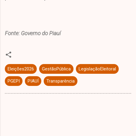
Fonte: Governo do Piauí
Eleições2026
GestãoPública
LegislaçãoEleitoral
PGEPI
PIAUÍ
Transparência